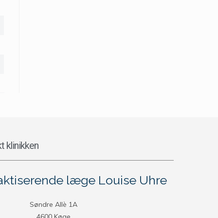
t klinikken
aktiserende læge Louise Uhre
Søndre Allè 1A
4600 Køge