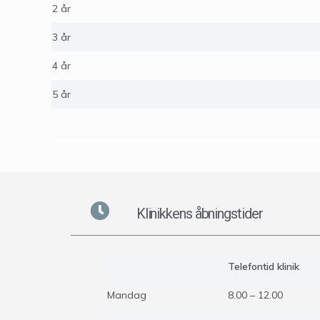
2 år
3 år
4 år
5 år
Klinikkens åbningstider
Telefontid klinik
Mandag
8.00 – 12.00