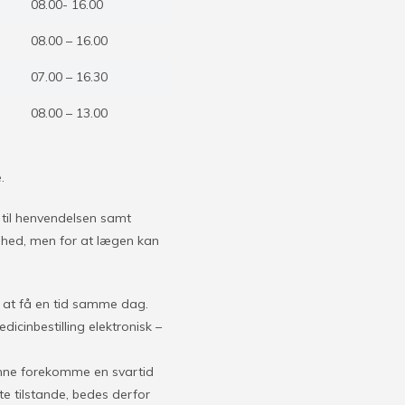
08.00- 16.00
08.00 – 16.00
07.00 – 16.30
08.00 – 13.00
.
 til henvendelsen samt
ghed, men for at lægen kan
.
 at få en tid samme dag.
icinbestilling elektronisk –
unne forekomme en svartid
e tilstande, bedes derfor