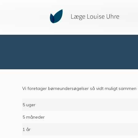
Vi foretager børneundersøgelser så vidt muligt sammen 
5 uger
5 måneder
1 år